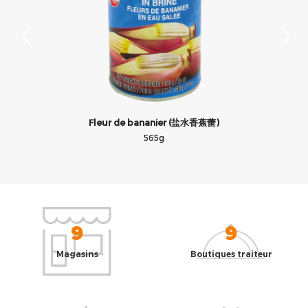
Fleur de bananier (盐水香蕉蕾)
565g
9
9
Magasins
Boutiques traiteur