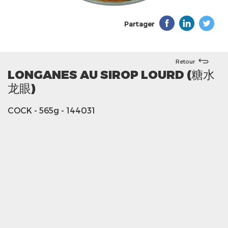
Partager
Retour
LONGANES AU SIROP LOURD (糖水
龙眼)
COCK
- 565g
- 144031