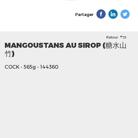
Partager
Retour
MANGOUSTANS AU SIROP (糖水山
竹)
COCK
- 565g
- 144360