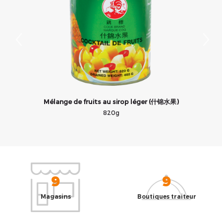
Mélange de fruits au sirop léger (什锦水果)
820g
9
9
Magasins
Boutiques traiteur