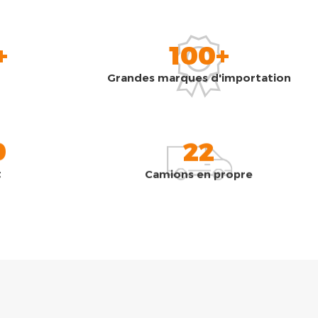
+
100+
Grandes marques d'importation
0
22
t
Camions en propre