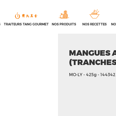
S
TRAITEURS TANG GOURMET
NOS PRODUITS
NOS RECETTES
NO
MANGUES A
(TRANCHE
MO-LY
- 425g
- 144342