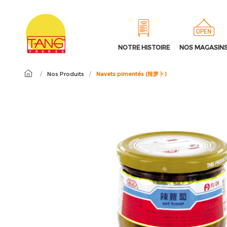
NOTRE HISTOIRE
NOS MAGASIN
/
Nos Produits
/
Navets pimentés (辣萝卜)