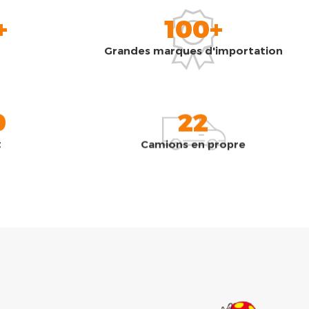
+
100+
Grandes marques d'importation
0
22
t
Camions en propre