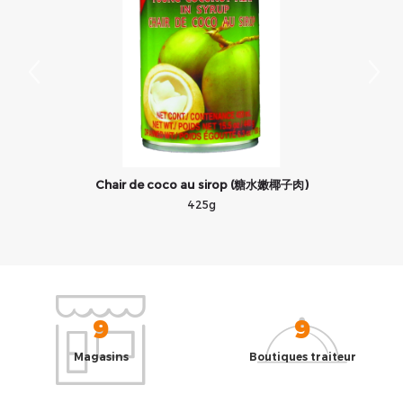
Chair de coco au sirop (糖水嫩椰子肉)
425g
9
9
Magasins
Boutiques traiteur