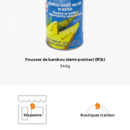
Pousses de bambou (demi-pointes) (笋块)
540g
9
9
Magasins
Boutiques traiteur