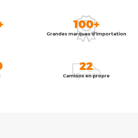
+
100+
Grandes marques d'importation
0
22
t
Camions en propre