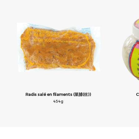
Radis salé en filaments (菜脯(丝))
C
454g