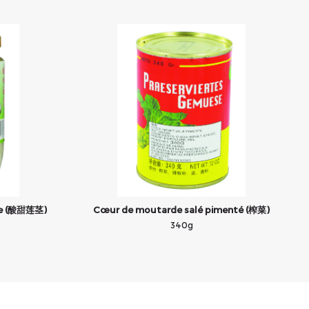
gre (酸甜莲茎)
Cœur de moutarde salé pimenté (榨菜)
340g