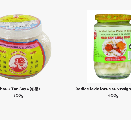
hou « Tan Say » (冬菜)
Radicelle de lotus au vinai
300g
400g