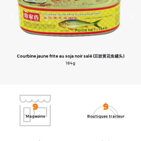
Courbine jaune frite au soja noir salé (豆豉黄花鱼罐头)
184g
9
9
Magasins
Boutiques traiteur