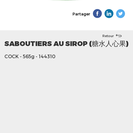
Partager
Retour
SABOUTIERS AU SIROP (糖水人心果)
COCK
- 565g
- 144310