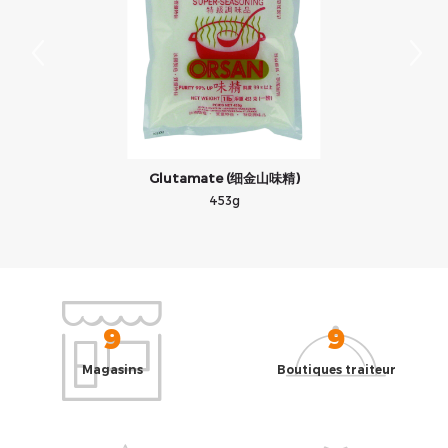
Glutamate (细金山味精)
453g
9
9
Magasins
Boutiques traiteur