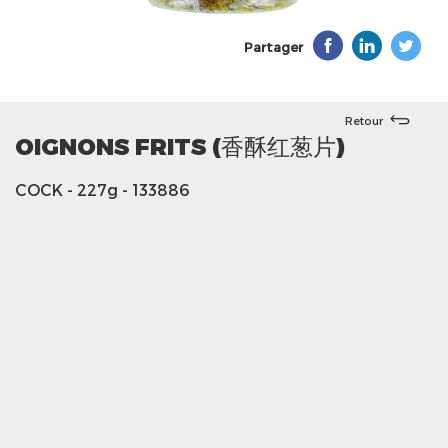
Partager
Retour
OIGNONS FRITS (香酥红葱片)
COCK
- 227g
- 133886