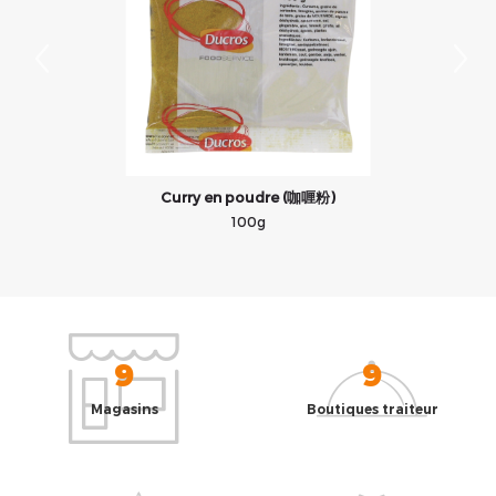
Curry en poudre (咖喱粉)
100g
9
9
Magasins
Boutiques traiteur