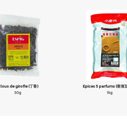
lous de girofle (丁香)
Epices 5 parfums (香
50g
1kg