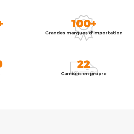
+
100+
Grandes marques d'importation
0
22
t
Camions en propre