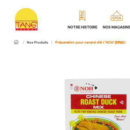
NOTRE HISTOIRE
NOS MAGASIN
/
Nos Produits
/
Préparation pour canard rôti (¨NOH¨烧鸭粉)