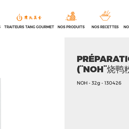
S
TRAITEURS TANG GOURMET
NOS PRODUITS
NOS RECETTES
NO
PRÉPARATI
(¨NOH¨烧鸭
NOH
- 32g
- 130426