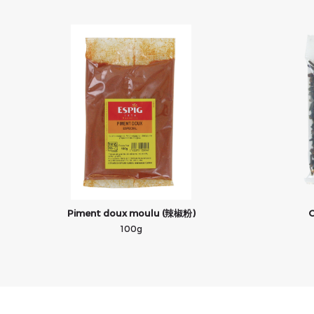
Piment doux moulu (辣椒粉)
C
100g