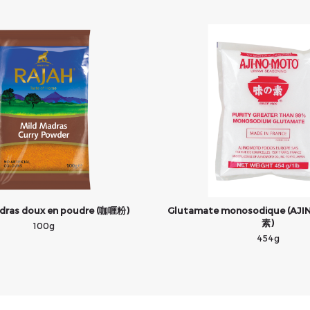
dras doux en poudre (咖喱粉)
Glutamate monosodique (A
素)
100g
454g