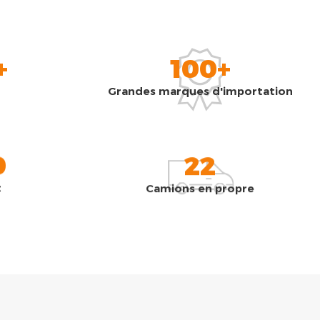
+
100+
Grandes marques d'importation
0
22
t
Camions en propre