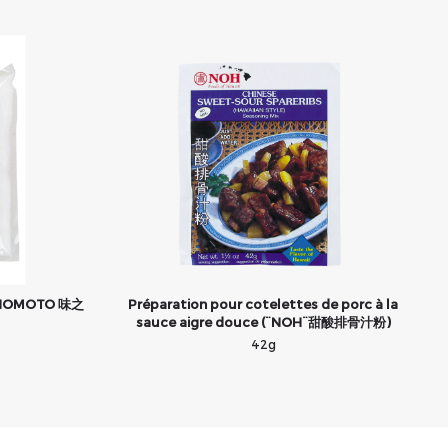
JINOMOTO 味之
Préparation pour cotelettes de porc à la
sauce aigre douce (¨NOH¨甜酸排骨汁粉)
42g