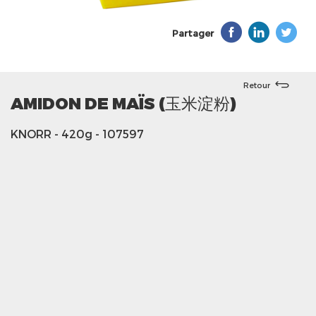
Partager
Retour
AMIDON DE MAÏS (玉米淀粉)
KNORR
- 420g
- 107597