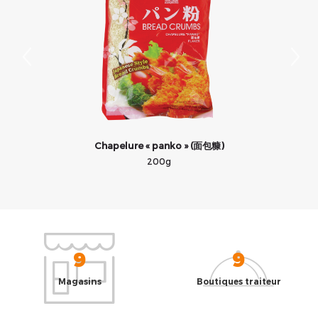
Chapelure « panko » (面包糠)
200g
9
9
Magasins
Boutiques traiteur