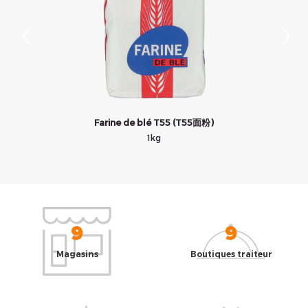
Farine de blé T55 (T55面粉)
1kg
9
9
Magasins
Boutiques traiteur