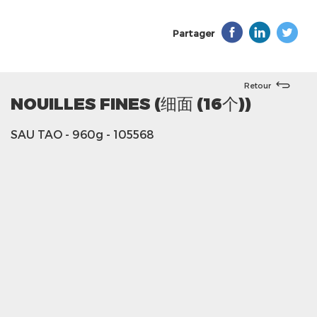
Partager
Retour
NOUILLES FINES (细面 (16个))
SAU TAO
- 960g
- 105568