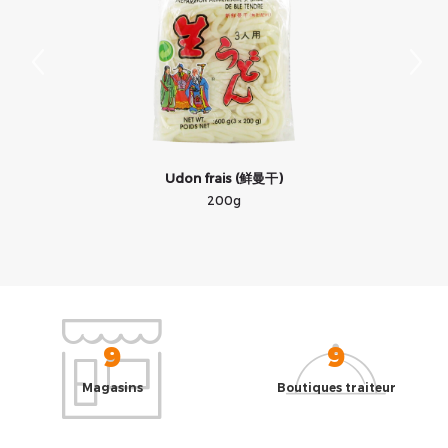
Udon frais (鲜曼干)
V
200g
9
9
Magasins
Boutiques traiteur