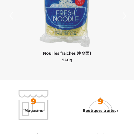
Nouilles fraiches (中华面)
540g
9
9
Magasins
Boutiques traiteur