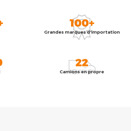
+
100+
Grandes marques d'importation
0
22
t
Camions en propre