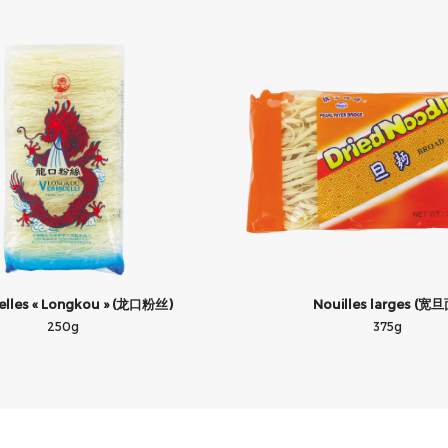
elles « Longkou » (龙口粉丝)
Nouilles larges (宽旦
250g
375g