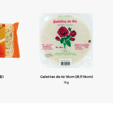
面)
Galettes de riz 18cm (米片18cm)
1kg