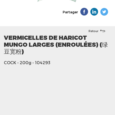
Partager
Retour
VERMICELLES DE HARICOT
MUNGO LARGES (ENROULÉES) (绿
豆宽粉)
COCK
- 200g
- 104293