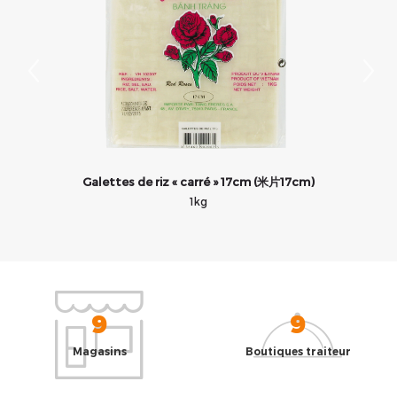
Galettes de riz « carré » 17cm (米片17cm)
1kg
9
9
Magasins
Boutiques traiteur