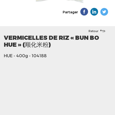
Partager
Retour
VERMICELLES DE RIZ « BUN BO
HUE » (顺化米粉)
HUE
- 400g
- 104188