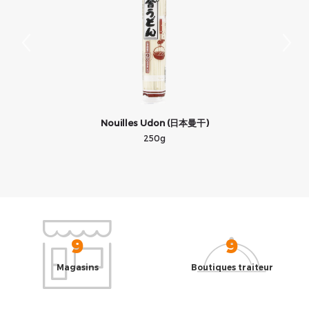
Nouilles Udon (日本曼干)
V
250g
9
9
Magasins
Boutiques traiteur