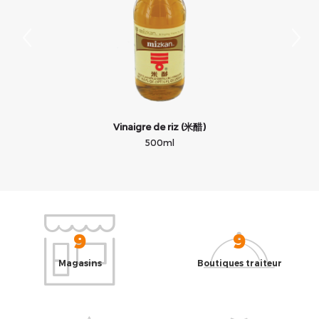
Vinaigre de riz (米醋)
500ml
9
9
Magasins
Boutiques traiteur