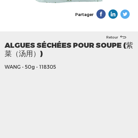
Partager
Retour
ALGUES SÉCHÉES POUR SOUPE (紫
菜（汤用）)
WANG
- 50g
- 118305