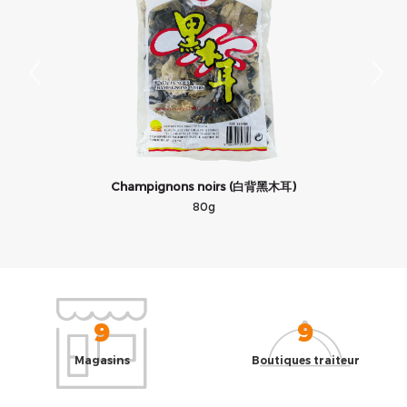
Champignons noirs (白背黑木耳)
80g
9
9
Magasins
Boutiques traiteur