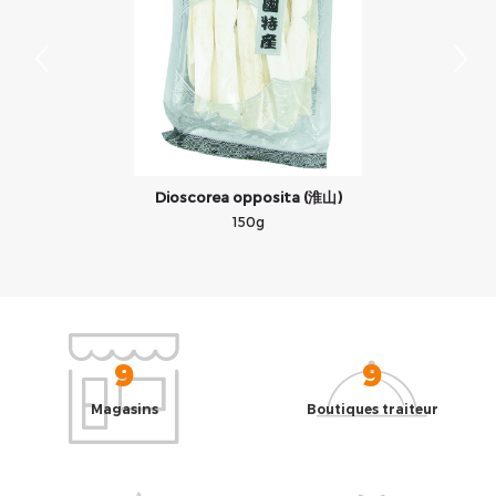
Dioscorea opposita (淮山)
150g
9
9
Magasins
Boutiques traiteur