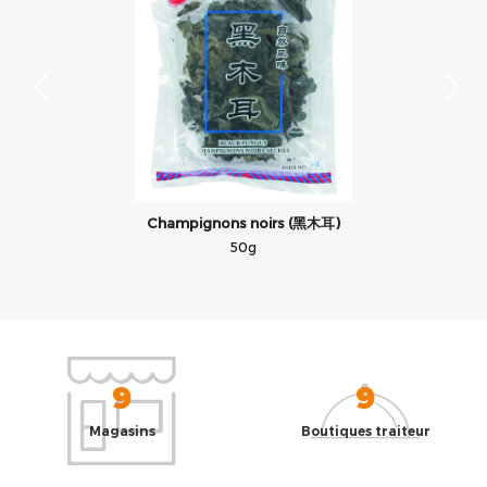
Champignons noirs (黑木耳)
50g
9
9
Magasins
Boutiques traiteur