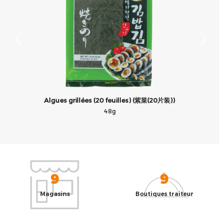
Algues grillées (20 feuilles) (紫菜(20片装))
48g
9
9
Magasins
Boutiques traiteur