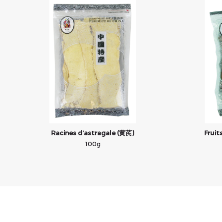
Racines d’astragale (黄芪)
Fruit
100g