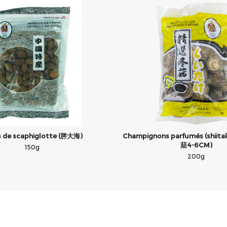
s de scaphiglotte (胖大海)
Champignons parfumés (shiita
菇4-6CM)
150g
200g