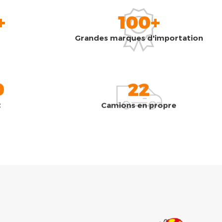
+
100+
Grandes marques d'importation
0
22
t
Camions en propre