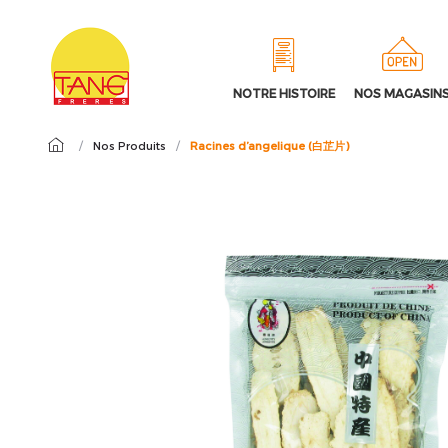
NOTRE HISTOIRE
NOS MAGASIN
/
Nos Produits
/
Racines d’angelique (白芷片)