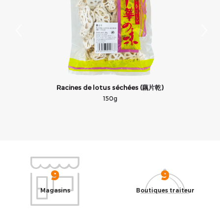
Racines de lotus séchées (藕片乾)
150g
9
9
Magasins
Boutiques traiteur