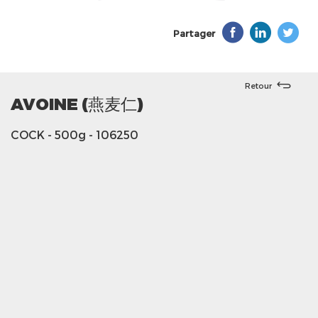
Partager
Retour
AVOINE (燕麦仁)
COCK
- 500g
- 106250