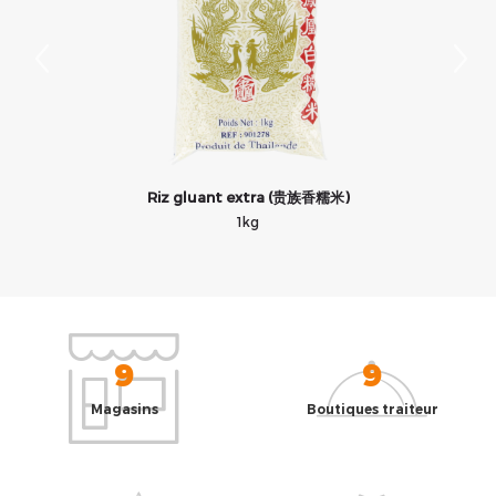
Riz gluant extra (贵族香糯米)
1kg
9
9
Magasins
Boutiques traiteur