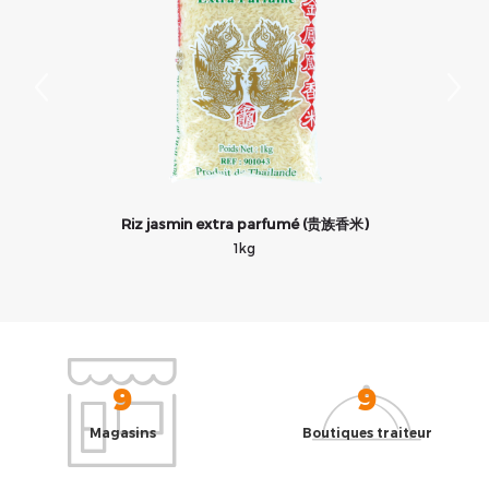
Riz jasmin extra parfumé (贵族香米)
1kg
9
9
Magasins
Boutiques traiteur