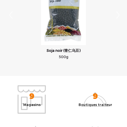
Soja noir (青仁乌豆)
500g
9
9
Magasins
Boutiques traiteur