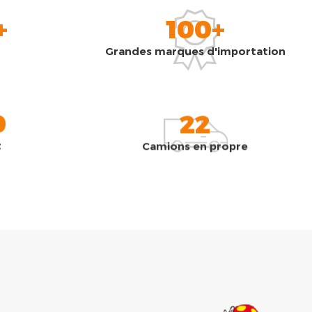
+
100+
Grandes marques d'importation
0
22
t
Camions en propre