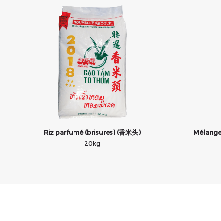
Riz parfumé (brisures) (香米头)
Mélang
20kg