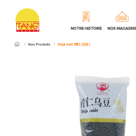
NOTRE HISTOIRE
NOS MAGASIN
/
Nos Produits
/
Soja noir (青仁乌豆)