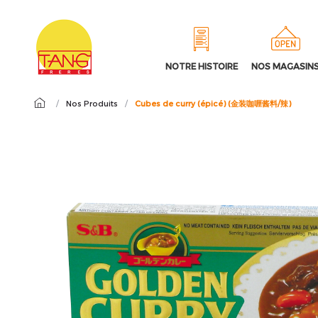
NOTRE HISTOIRE
NOS MAGASIN
/
Nos Produits
/
Cubes de curry (épicé) (金装咖喱酱料/辣)