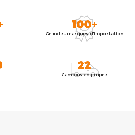
+
100+
Grandes marques d'importation
0
22
t
Camions en propre