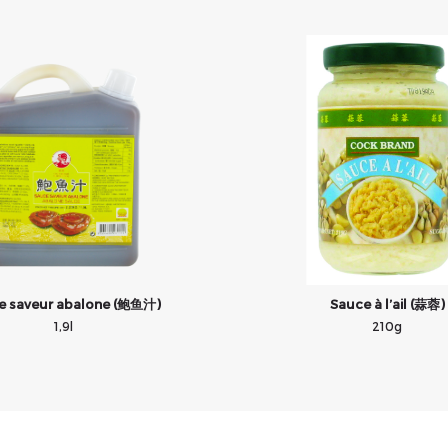
e saveur abalone (鲍鱼汁)
Sauce à l’ail (蒜蓉)
1,9l
210g