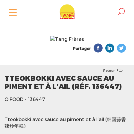
Partager
Retour
TTEOKBOKKI AVEC SAUCE AU
PIMENT ET À L’AIL (RÉF. 136447)
O'FOOD
- 136447
Tteokbokki avec sauce au piment et à l’ail (韩国蒜香
辣炒年糕)