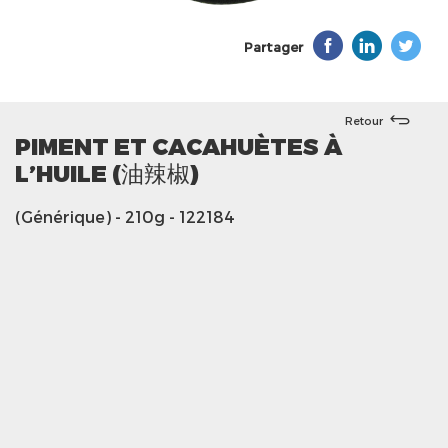
Partager
Retour
PIMENT ET CACAHUÈTES À
L’HUILE (油辣椒)
(Générique)
- 210g
- 122184