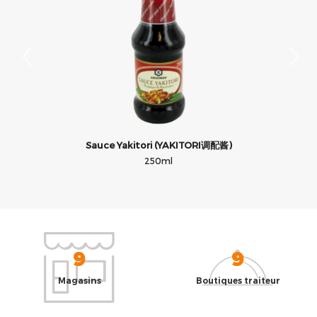
Sauce Yakitori (YAKITORI调配酱)
250ml
9
9
Magasins
Boutiques traiteur