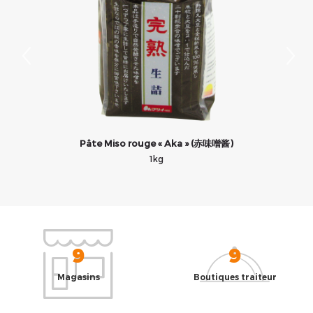
Pâte Miso rouge « Aka » (赤味噌酱)
1kg
9
9
Magasins
Boutiques traiteur