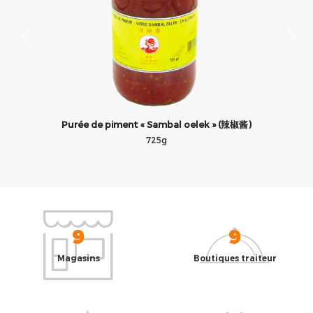
Purée de piment « Sambal oelek » (辣椒酱)
725g
9
9
Magasins
Boutiques traiteur