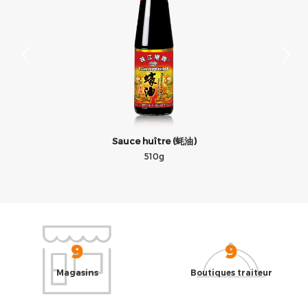
Sauce huître (蚝油)
510g
9
9
Magasins
Boutiques traiteur