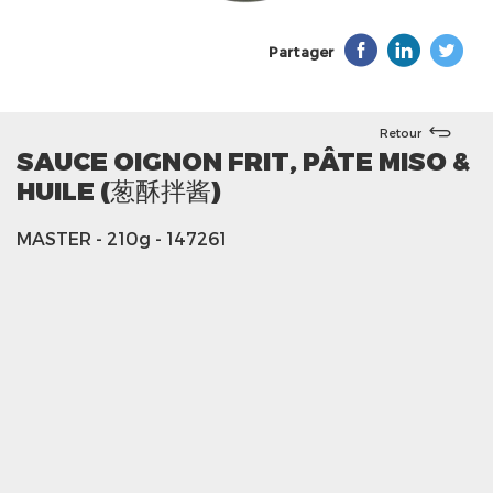
Partager
Retour
SAUCE OIGNON FRIT, PÂTE MISO &
HUILE (葱酥拌酱)
MASTER
- 210g
- 147261