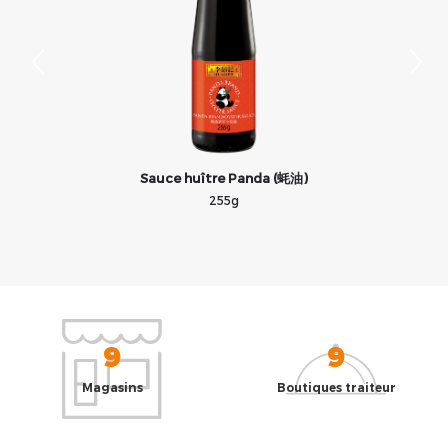
Sauce huître Panda (蚝油)
255g
9
9
Magasins
Boutiques traiteur