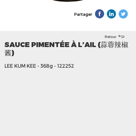
Partager
Retour
SAUCE PIMENTÉE À L’AIL (蒜蓉辣椒
酱)
LEE KUM KEE
- 368g
- 122252