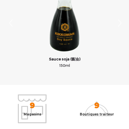
Sauce soja (酱油)
150ml
9
9
Magasins
Boutiques traiteur