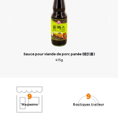
)
Sauce pour viande de porc panée (猪扒酱)
415g
9
9
Magasins
Boutiques traiteur