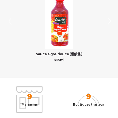
Sauce aigre-douce (甜酸酱)
455ml
9
9
Magasins
Boutiques traiteur