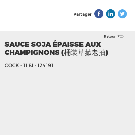
Partager
Retour
SAUCE SOJA ÉPAISSE AUX
CHAMPIGNONS (桶装草菰老抽)
COCK
- 11,8l
- 124191