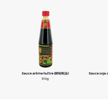
Sauce arôme huître (鲜味蚝油)
Sauce soja
510g