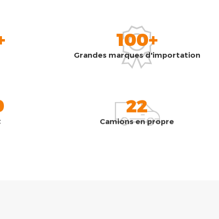
+
100+
Grandes marques d'importation
0
22
t
Camions en propre