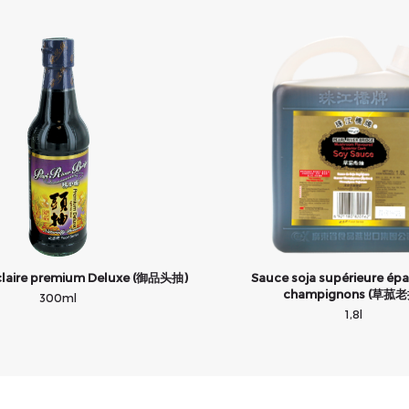
 claire premium Deluxe (御品头抽)
Sauce soja supérieure épa
champignons (草菰老
300ml
1,8l