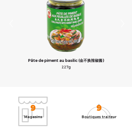
Pâte de piment au basilic (金不换辣椒酱)
227g
9
9
Magasins
Boutiques traiteur