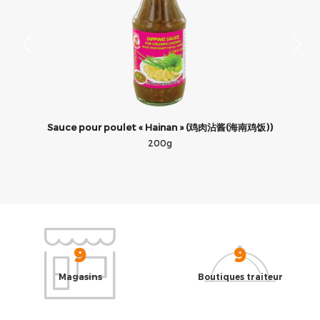
Sauce pour poulet « Hainan » (鸡肉沾酱(海南鸡饭))
200g
9
9
Magasins
Boutiques traiteur