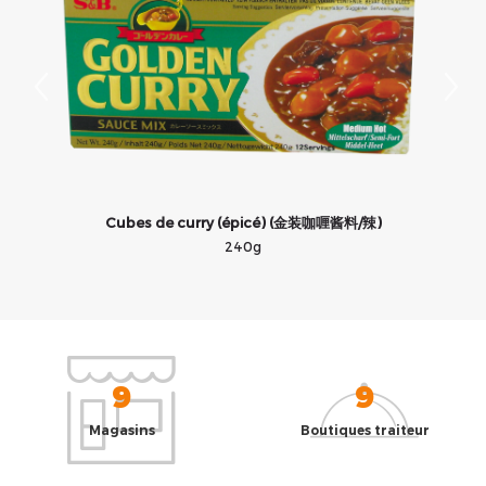
Cubes de curry (épicé) (金装咖喱酱料/辣)
240g
9
9
Magasins
Boutiques traiteur