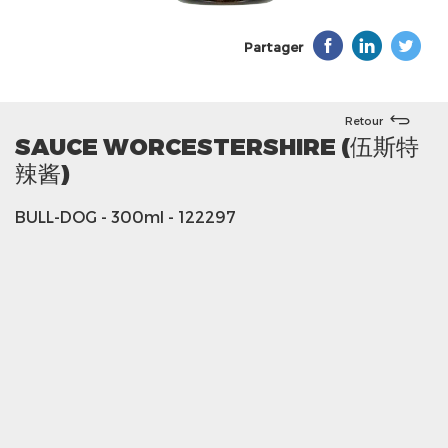
Partager
Retour
SAUCE WORCESTERSHIRE (伍斯特
辣酱)
BULL-DOG
- 300ml
- 122297