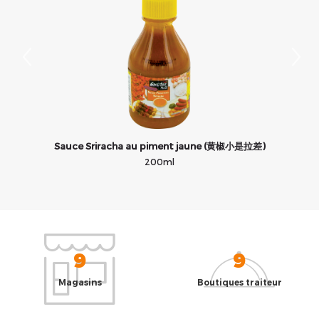
Sauce Sriracha au piment jaune (黄椒小是拉差)
200ml
9
9
Magasins
Boutiques traiteur